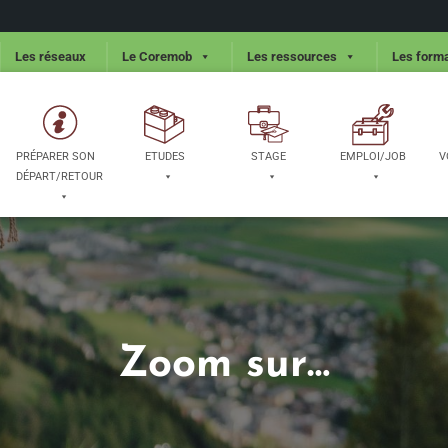
Les réseaux
Le Coremob
Les ressources
Les forma
PRÉPARER SON
ETUDES
STAGE
EMPLOI/JOB
V
DÉPART/RETOUR
Zoom sur…