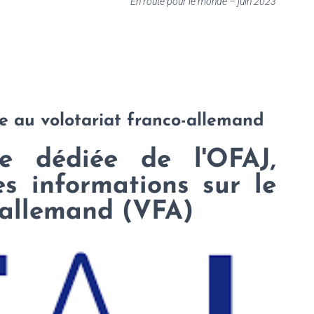
En route pour le monde – juin 2023
e au volotariat franco-allemand
e dédiée de l'OFAJ,
es informations sur le
-allemand (VFA)