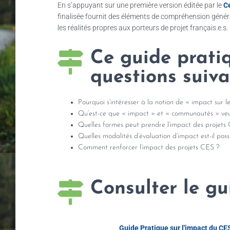
En s’appuyant sur une première version éditée par le
C
finalisée fournit des éléments de compréhension généra
les réalités propres aux porteurs de projet français.e.s.
Ce guide prati
questions suiv
Pourquoi s’intéresser à la notion de « impact sur
Qu’est-ce que « impact » et « communautés » veu
Quelles formes peut prendre l’impact des projets
Quelles modalités d’évaluation d’impact est-il pos
Comment renforcer l’impact des projets CES ?
Consulter le gu
Guide Pratique sur l'impact du C