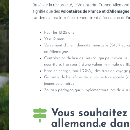
Basé sur la réciprocité, le Volontariat Franco-Alleman
signifie que des
volontaires de France et d’Allemagne
tandems ainsi formés se rencontrent à l’occasion de
f
Pour les 18-25 ans
10 à 12 mois
Versement d’une indemnité mensuelle (541,17 euros
en Allemagne
Contribution du lieu de mission, qui peut avoir l
nourriture, transport) d’une valeur minimale de 111,
Prise en charge, par L’OFAJ, des frais de voyage p
Garantie de bénéficier de la couverture sociale (a
jeunes volontaires
Soutien pédagogique supplémentaire lors de 4 sé
Vous souhaitez 
allemand.e dan