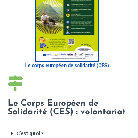
S)
Volontariat franco-allemand (VFA)
L
Le Corps Européen de
Solidarité (CES) : volontariat
C'est quoi?