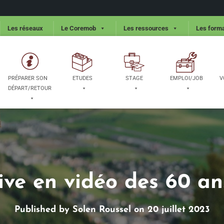
Les réseaux
Le Coremob
Les ressources
Les forma
PRÉPARER SON
ETUDES
STAGE
EMPLOI/JOB
V
DÉPART/RETOUR
ive en vidéo des 60 an
Published by
Solen Roussel
on
20 juillet 2023