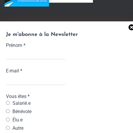
Je m'abonne à la Newsletter
Prénom
*
E-mail
*
Vous êtes
*
ACCUEIL
QUI SOMMES-NOUS ?
Salarié.e
Bénévole
LE RÉSEAU IJ EN BRETAGNE
CONTACT
Élu.e
Autre
MENTIONS LÉGALES
INFOJEUNES.BZH
ESPACE PRO