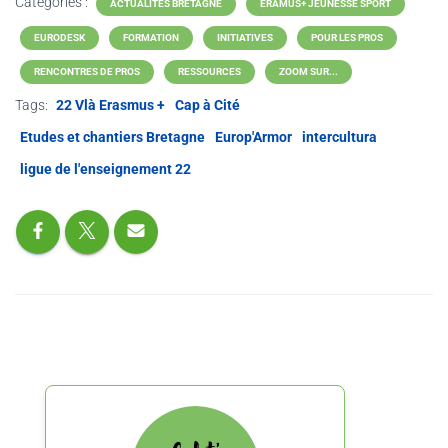
Catégories :
ACTUALITÉS BRETAGNE
ERAMUS+ JEUNESSE SPORT
EURODESK
FORMATION
INITIATIVES
POUR LES PROS
RENCONTRES DE PROS
RESSOURCES
ZOOM SUR...
Tags:
22 Vlà Erasmus +
Cap à Cité
Etudes et chantiers Bretagne
Europ'Armor
intercultura
ligue de l'enseignement 22