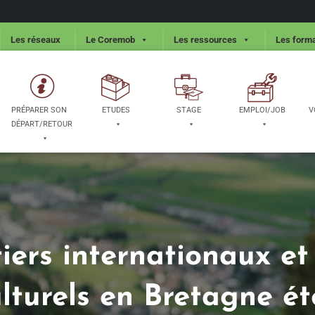
Les réseaux
Le Coremob
Les ressources
Les forma
PRÉPARER SON
ETUDES
STAGE
EMPLOI/JOB
V
DÉPART/RETOUR
iers internationaux e
ulturels en Bretagne ét