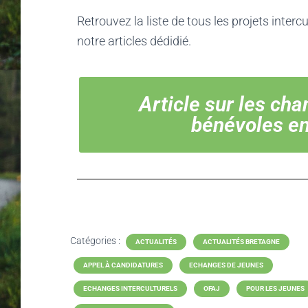
Retrouvez la liste de tous les projets inter
notre articles dédidié.
Article sur les cha
bénévoles en
Catégories :
ACTUALITÉS
ACTUALITÉS BRETAGNE
APPEL À CANDIDATURES
ECHANGES DE JEUNES
ECHANGES INTERCULTURELS
OFAJ
POUR LES JEUNES