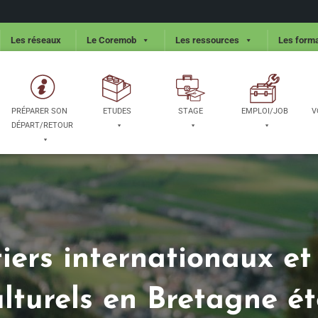
Les réseaux
Le Coremob
Les ressources
Les forma
PRÉPARER SON
ETUDES
STAGE
EMPLOI/JOB
V
DÉPART/RETOUR
iers internationaux e
ulturels en Bretagne é