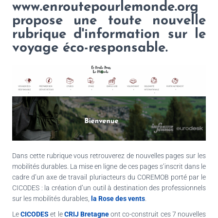
www.enroutepourlemonde.org
propose une toute nouvelle
rubrique d'information sur le
voyage éco-responsable.
Dans cette rubrique vous retrouverez de nouvelles pages sur les
mobilités durables. La mise en ligne de ces pages s’inscrit dans le
cadre d’un axe de travail pluriacteurs du COREMOB porté par le
CICODES : la création d’un outil à destination des professionnels
sur les mobilités durables,
la Rose des vents
.
Le
CICODES
et le
CRIJ Bretagne
ont co-construit ces 7 nouvelles