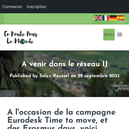
Connexion
Inscription
SOUS-MENU
MENU
A venir dans le réseau IJ
Published by
Solen Roussel
on
29 septembre 2023
A l'occasion de la campagne
Eurodesk Time to move, et
des Erasmus days, voici