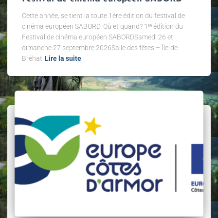
Cette année, se tient la toute 1ère édition du festival de
cinéma européen SABORD. Où et quand? 1ʳᵉ édition du
Festival de cinéma européen SABORDSamedi 26 et
dimanche 27 septembre 2026Salle des fêtes – Île-de-
Bréhat
Lire la suite