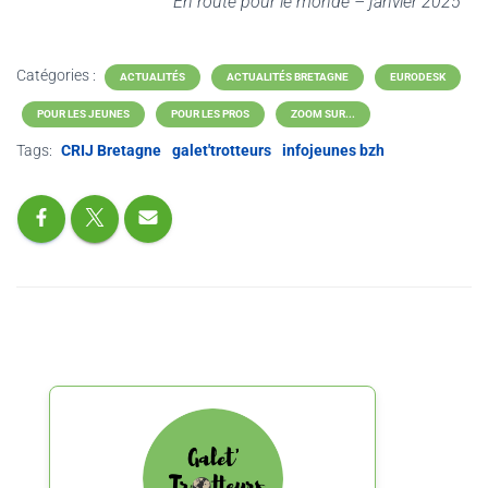
En route pour le monde – janvier 2025
Catégories :
ACTUALITÉS
ACTUALITÉS BRETAGNE
EURODESK
POUR LES JEUNES
POUR LES PROS
ZOOM SUR...
Tags:
CRIJ Bretagne
galet'trotteurs
infojeunes bzh