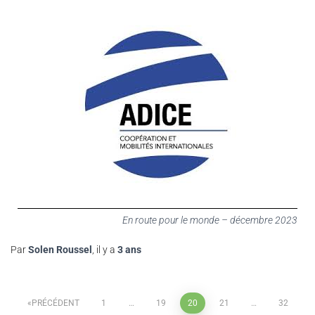
En route pour le monde – décembre 2023
Par
Solen Roussel
, il y a
3 ans
PRÉCÉDENT
1
…
19
20
21
…
32