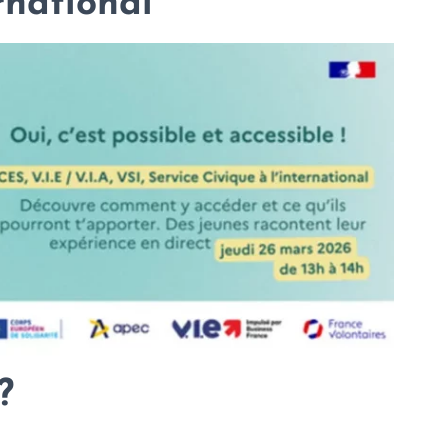
ernational
?