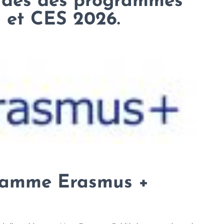
uides des programmes
 et CES 2026.
ramme Erasmus +