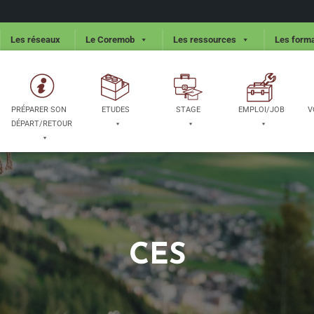
Les réseaux
Le Coremob
Les ressources
Les forma
PRÉPARER SON
ETUDES
STAGE
EMPLOI/JOB
V
DÉPART/RETOUR
CES